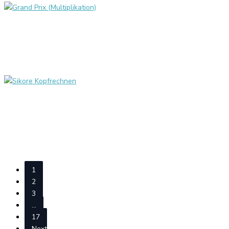
Grand Prix (Multiplikation)
Sikore Kopfrechnen
1
2
3
…
17
Next