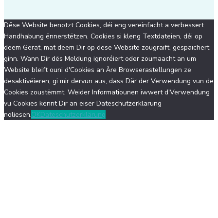
Dëse Website benotzt Cookies, déi eng vereinfacht a verbessert
Handhabung ënnerstëtzen. Cookies si kleng Textdateien, déi op
deem Gerät, mat deem Dir op dëse Website zougräift, gespäichert
ginn. Wann Dir dës Meldung ignoréiert oder zoumaacht an um
Website bleift ouni d'Cookies an Äre Browserastellungen ze
desaktivéieren, gi mir dervun aus, dass Där der Verwendung vun de
Cookies zoustëmmt. Weider Informatiounen iwwert d'Verwendung
vu Cookies kënnt Dir an eiser Dateschutzerklärung
noliesen.
OK
Dateschutzerklärung