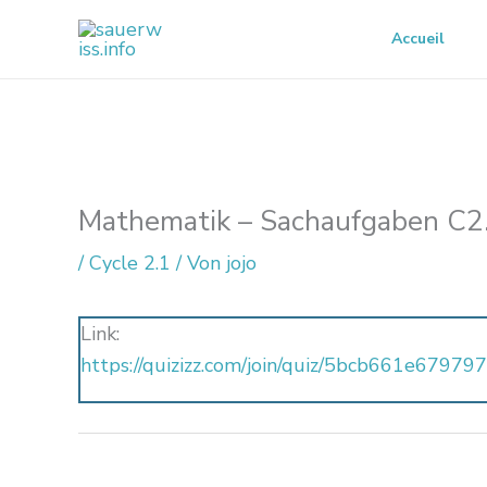
Zum
Accueil
Inhalt
springen
Mathematik – Sachaufgaben C2
/
Cycle 2.1
/ Von
jojo
Link:
https://quizizz.com/join/quiz/5bcb661e6797