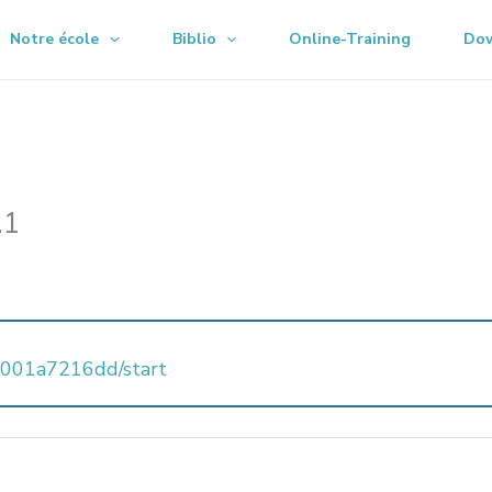
Notre école
Biblio
Online-Training
Do
.1
97001a7216dd/start