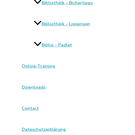
Bibliothéik – Bichertipps
Bibliothéik – Liesungen
Biblio – Padlet
Online-Training
Downloads
Contact
Dateschutzerklärung