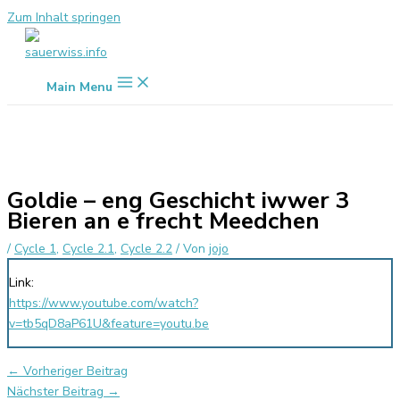
Zum Inhalt springen
Main Menu
Goldie – eng Geschicht iwwer 3
Bieren an e frecht Meedchen
/
Cycle 1
,
Cycle 2.1
,
Cycle 2.2
/ Von
jojo
Link:
https://www.youtube.com/watch?
v=tb5qD8aP61U&feature=youtu.be
←
Vorheriger Beitrag
Nächster Beitrag
→