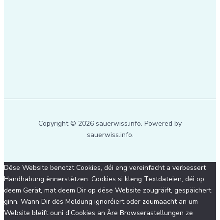
Copyright © 2026 sauerwiss.info. Powered by
sauerwiss.info.
Dëse Website benotzt Cookies, déi eng vereinfacht a verbessert
Handhabung ënnerstëtzen. Cookies si kleng Textdateien, déi op
deem Gerät, mat deem Dir op dëse Website zougräift, gespäichert
ginn. Wann Dir dës Meldung ignoréiert oder zoumaacht an um
Website bleift ouni d'Cookies an Äre Browserastellungen ze