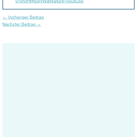
v=shoHMgujIWk&feature=youtu.be
←
Vorheriger Beitrag
Nächster Beitrag
→