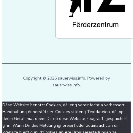
Copyright © 2026 sauerwiss.info. Powered by
sauerwiss.info.
Dëse Website benotzt Cookies, déi eng vereinfacht a verbessert
Handhabung ënnerstëtzen. Cookies si kleng Textdateien, déi op
deem Gerät, mat deem Dir op dëse Website zougräift, gespäichert
ginn. Wann Dir dës Meldung ignoréiert oder zoumaacht an um
Website bleift ouni d'Cookies an Äre Browserastellungen ze