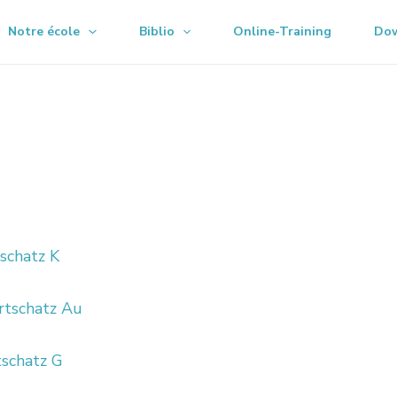
Notre école
Biblio
Online-Training
Do
schatz K
tschatz Au
schatz G