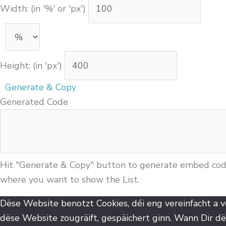
Width: (in '%' or 'px')
Height: (in 'px')
Generate & Copy
Generated Code
Hit "Generate & Copy" button to generate embed code.
where you want to show the List.
Dëse Website benotzt Cookies, déi eng vereinfacht a 
dëse Website zougräift, gespäichert ginn. Wann Dir d