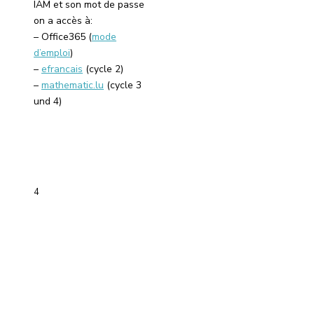
IAM et son mot de passe
on a accès à:
– Office365 (
mode
d’emploi
)
–
efrancais
(cycle 2)
–
mathematic.lu
(cycle 3
und 4)
4