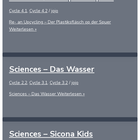
Cycle 4.1
,
Cycle 4.2
/
jojo
Re- an Upcycling – Der Plastiksfläsch op der Spuer
Weiterlesen »
Sciences – Das Wasser
Cycle 2.2
,
Cycle 3.1
,
Cycle 3.2
/
jojo
Sciences – Das Wasser
Weiterlesen »
Sciences – Sicona Kids