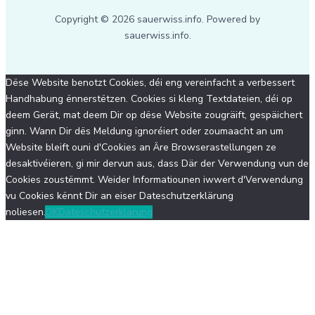
Copyright © 2026 sauerwiss.info. Powered by
sauerwiss.info.
Dëse Website benotzt Cookies, déi eng vereinfacht a verbessert
Handhabung ënnerstëtzen. Cookies si kleng Textdateien, déi op
deem Gerät, mat deem Dir op dëse Website zougräift, gespäichert
ginn. Wann Dir dës Meldung ignoréiert oder zoumaacht an um
Website bleift ouni d'Cookies an Äre Browserastellungen ze
desaktivéieren, gi mir dervun aus, dass Där der Verwendung vun de
Cookies zoustëmmt. Weider Informatiounen iwwert d'Verwendung
vu Cookies kënnt Dir an eiser Dateschutzerklärung
noliesen.
OK
Dateschutzerklärung