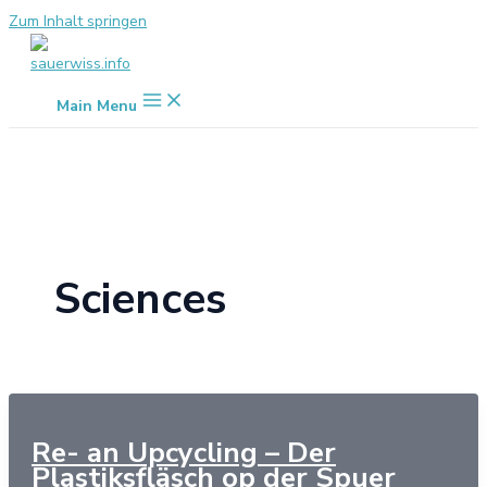
Zum Inhalt springen
Main Menu
Sciences
Re- an Upcycling – Der
Plastiksfläsch op der Spuer