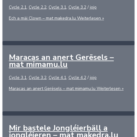
Cycle 2.1
,
Cycle 2.2
,
Cycle 3.1
,
Cycle 3.2
/
jojo
Ech a mäi Clown – mat makedra.lu
Weiterlesen »
Maracas an anert Gerësels –
mat mimamu.lu
Cycle 3.1
,
Cycle 3.2
,
Cycle 4.1
,
Cycle 4.2
/
jojo
Maracas an anert Gerësels – mat mimamu.lu
Weiterlesen »
Mir bastele Jongléierbäll a
jongléieren – mat makedra.lu