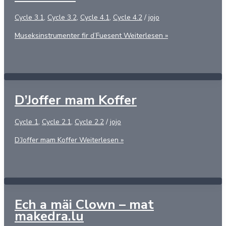
Cycle 3.1
,
Cycle 3.2
,
Cycle 4.1
,
Cycle 4.2
/
jojo
Museksinstrumenter fir d’Fuesent
Weiterlesen »
D’Joffer mam Koffer
Cycle 1
,
Cycle 2.1
,
Cycle 2.2
/
jojo
D’Joffer mam Koffer
Weiterlesen »
Ech a mäi Clown – mat
makedra.lu