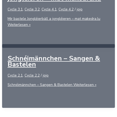
Cycle 3.1
,
Cycle 3.2
,
Cycle 4.1
,
Cycle 4.2
/
jojo
Mir bastele Jongléierbäll a jongléieren – mat makedra.lu
Weiterlesen »
Schnéimännchen – Sangen &
Bastelen
Cycle 2.1
,
Cycle 2.2
/
jojo
Schnéimännchen – Sangen & Bastelen
Weiterlesen »