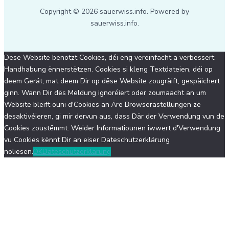
Copyright © 2026 sauerwiss.info. Powered by
sauerwiss.info.
Dëse Website benotzt Cookies, déi eng vereinfacht a verbessert
Handhabung ënnerstëtzen. Cookies si kleng Textdateien, déi op
deem Gerät, mat deem Dir op dëse Website zougräift, gespäichert
ginn. Wann Dir dës Meldung ignoréiert oder zoumaacht an um
Website bleift ouni d'Cookies an Äre Browserastellungen ze
desaktivéieren, gi mir dervun aus, dass Där der Verwendung vun de
Cookies zoustëmmt. Weider Informatiounen iwwert d'Verwendung
vu Cookies kënnt Dir an eiser Dateschutzerklärung
noliesen.
OK
Dateschutzerklärung